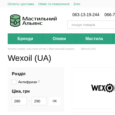
Перейти до основного контенту
Оплата і доставка
Обмін та повернення
Блог
063-13-19-244
066-7
Бренди
Оливи
Мастила
Купити оливи, мастила оптом | Мастильний альянс
Wexoil (UA)
Wexoil (UA)
Розділ
2
Антифризи
Ціна, грн
Від Ціна, грн
До Ціна, грн
ОК