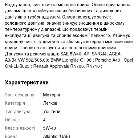
Надсучасна, синтетична моторна олива. Олива призначена
для змащення найсучасніших бензинових та дизельних
двигунів з турбонаддувом. Олива полегшує запуск
холодного двигуна, значно знижує зношення в широкому
температурному діапазоні, що продовжує термін
експлуатації двигуна та сприяє економії пального. Утримує
ідеальну чистоту двигуна та збільшує інтервал між замінами
оливи. Повністю змішується з аналогічними оливами.
Допуски та рекомендації: SAE 5W40, API SN/CJ4; ACEA
A3/B4 VW 502/505.00; BMW L.onglife Oil 98 ; Porsche A40 ; Opel
GM-LL-B025 ; Renault Approvals RN700, RN710 ;
Характеристики
Застосування
Моторні
Категорія
Легкові
Тип двигуна
Усі типи
Об'єм, л
4
Клас в'язкості
5W-40
Бренд
Atlantic (UAE)