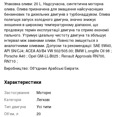
Упаковка оливи: 20 L. Надсучасна, синтетична моторна
олива. Олива призначена для змащення найсучасніших
бензинових та дизельних двигунів з турбонаддувом. Олива
полегшує запуск холодного двигуна, значно знижує
зношення в широкому температурному діапазоні, що
продовжує термін експлуатації двигуна та сприяє економії
пального. Утримує ідеальну чистоту двигуна та збільшує
інтервал між замінами оливи. Повністю змішується з
аналогічними оливами. Допуски та рекомендації: SAE 5W40,
API SN/CJ4; ACEA A3/B4 VW 502/505.00; BMW L.onglife Oil 98 ;
Porsche A40 ; Opel GM-LL-B025 ; Renault Approvals RN700,
RN710 ;
Виробництво: Об"єднані Арабські Емірати.
Характеристики
Застосування
Моторні
Категорія
Легкові
Тип двигуна
Усі типи
Об'єм, л
20