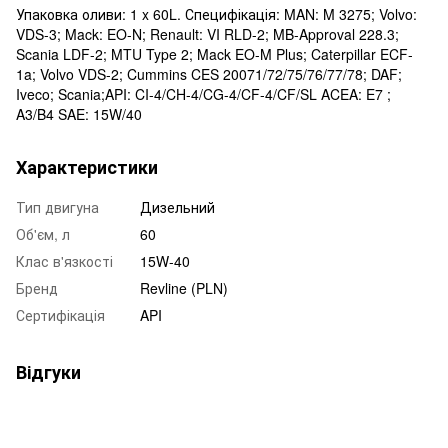
Упаковка оливи: 1 x 60L. Специфікація: MAN: M 3275; Volvo:
VDS-3; Mack: EO-N; Renault: VI RLD-2; MB-Approval 228.3;
Scania LDF-2; MTU Type 2; Mack EO-M Plus; Caterpillar ECF-
1a; Volvo VDS-2; Cummins CES 20071/72/75/76/77/78; DAF;
Iveco; Scania;API: CI-4/CH-4/CG-4/CF-4/CF/SL ACEA: E7 ;
A3/B4 SAE: 15W/40
Характеристики
Тип двигуна
Дизельний
Об'єм, л
60
Клас в'язкості
15W-40
Бренд
Revline (PLN)
Сертифікація
API
Відгуки