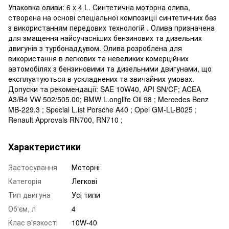
Упаковка оливи: 6 x 4 L. Cинтетична моторна олива,
створена на основі спеціальної композиції синтетичних баз
з використанням передових технологій . Олива призначена
для змащення найсучасніших бензинових та дизельних
двигунів з турбонаддувом. Олива розроблена для
використання в легкових та невеликих комерційних
автомобілях з бензиновими та дизельними двигунами, що
експлуатуються в ускладнених та звичайних умовах.
Допуски та рекомендації: SAE 10W40, API SN/CF; ACEA
A3/B4 VW 502/505.00; BMW L.onglife Oil 98 ; Mercedes Benz
MB-229.3 ; Special L.ist Porsche A40 ; Opel GM-LL-B025 ;
Renault Approvals RN700, RN710 ;
Характеристики
Застосування
Моторні
Категорія
Легкові
Тип двигуна
Усі типи
Об'єм, л
4
Клас в'язкості
10W-40