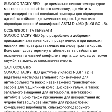
SUNOCO TACKY RED – це преміальне високотемпературне
мастило на основі літієвого комплексу, що містить
протизадирні та інші спеціальні присадки для підвищення
адгезії та стійкості до вимивання водою. Це мастило
відповідає сервісній класифікації ASTM D-4950 (NLGI GC-LB).
ОСОБЛИВОСТІ ТА ПЕРЕВАГИ
SUNOCO TACKY RED було розроблено з добірними
присадками для виняткової продуктивності при високих і
низьких температурах і захищає від зносу, іржі та корозії.
Воно має чудову термічну стабільність та стійкість до
окислення та низький коефіцієнт тертя, що покращує термін
служби та зменшує споживання енергії.
ЗАСТОСУВАННЯ
SUNOCO TACKY RED доступне у класах NLGI 1 і 2 і є
видатним мастилом загального призначення для
автомобільних та важко навантажених транспортних
засобів для підшипників коліс, дискових гальм, а також
загального змащення для автомобілів, вантажівок і
автобусів. Воно також призначене для використання як
чудове багатоцільове мастило для промислових/
комерційних виробництв, сільськогосподарського
обладнання та будь-яких інших застосувань, де потрібне